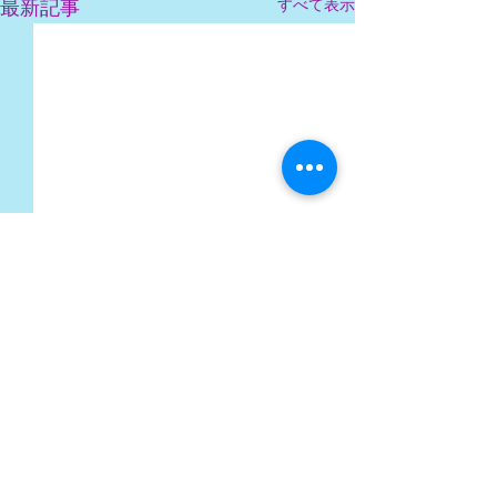
すべて表示
最新記事
2022年度 英検Ⓡ 結
英検(R)結果が
果！
暑い夏がやってき
桜が咲いてから、なぜだか雨
生徒たちは夏休み
コメント
の日が多いですね。 今年度も
休み中の予定を聞