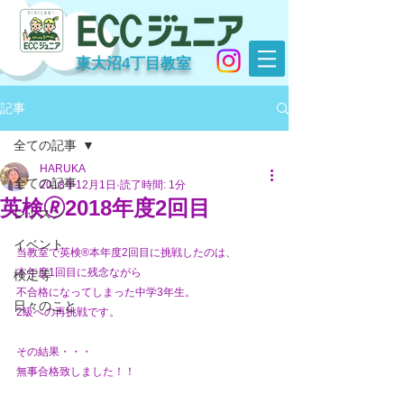
東大沼4丁目教室
記事
全ての記事
HARUKA
全ての記事
2018年12月1日
読了時間: 1分
英検🄬2018年度2回目
レッスン
イベント
当教室で英検®本年度2回目に挑戦したのは、
本年度1回目に残念ながら
検定等
不合格になってしまった中学3年生。
日々のこと
2級への再挑戦です。
その結果・・・
無事合格致しました！！