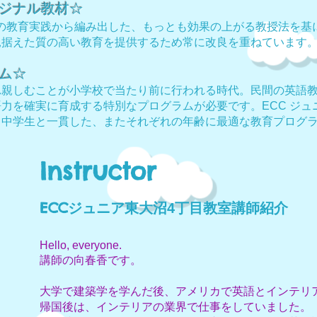
ジナル教材☆
年の教育実践から編み出した、もっとも効果の上がる教授法を基
見据えた質の高い教育を提供するため常に改良を重ねています
ム☆
れ親しむことが小学校で当たり前に行われる時代。民間の英語
力を確実に育成する特別なプログラムが必要です。ECC ジュ
、中学生と一貫した、またそれぞれの年齢に最適な教育プログ
Instructor
ECC
ジュニア東大沼4丁目教室
講師紹介
Hello, everyone.
講師の向春香です。
大学で建築学を学んだ後、アメリカで英語とインテリ
帰国後は、インテリアの業界で仕事をしていました。