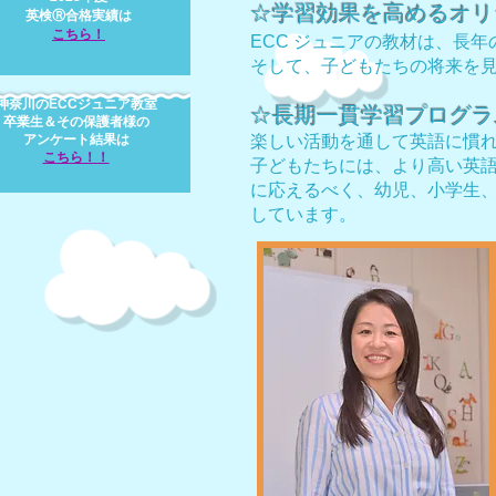
☆学習効果を高めるオリ
英検Ⓡ合格実績は
​こ
ち
ら
！
ECC ジュニアの教材は、長
そして、子どもたちの将来を
神奈川のECCジュニア教室
☆長期一貫学習プログラ
卒業生＆その保護者様の
アンケート結果は
楽しい活動を通して英語に慣
​こちら！！
子どもたちには、より高い英語
に応えるべく、幼児、小学生
しています。