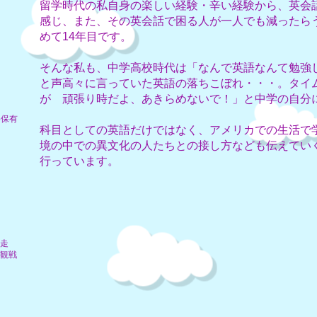
留学時代の私自身の楽しい経験・辛い経験から、英会
感じ、また、その英会話で困る人が一人でも減ったら
めて14年目です。
そんな私も、中学高校時代は「なんで英語なんて勉強
​と
​声高々に言っていた
英語の落ちこぼれ・・・。タイ
が 頑張り時だよ、あきらめないで！」と中学の自分
格保有
科目としての英語だけではなく、アメリカでの生活で
境の中での異文化の人たちとの接し方なども伝えてい
行っています。
走
観戦