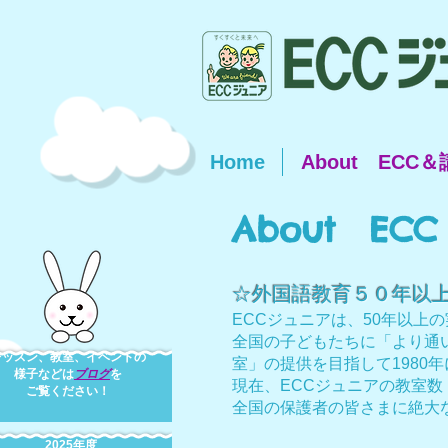
Home
About ECC
About ECC
☆外国語教育５０年以
ECCジュニアは、50年以上
全国の子どもたちに「より通
レッスン、教室、イベントの
室」
の
提供を目指して1980
様子
などは
ブログ
を
現在、ECCジュニアの教室数・
ご覧ください！
全国の保護者の皆さまに絶大
2025年度