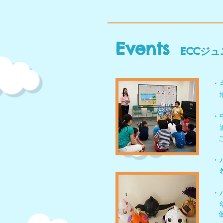
Events
ECC
ジュ
・
​
・
こ
・
・
仮装