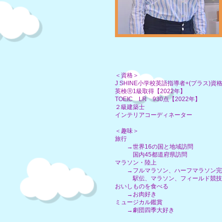
＜資格＞
J SHINE小学校英語指導者+(プラス)資
英検Ⓡ1級取得【2022年】
​TOEIC LR 930点【2022年】
２級建築士
​インテリアコーディネーター
＜趣味＞
旅行
→世界16の国と地域訪問
国内45都道府県訪問
マラソン・陸上
→フルマラソン、ハーフマラソン完
​ 駅伝、マラソン、フィールド競技
おいしものを食べる​
→お肉好き
ミュージカル鑑賞
​ →劇団四季大好き