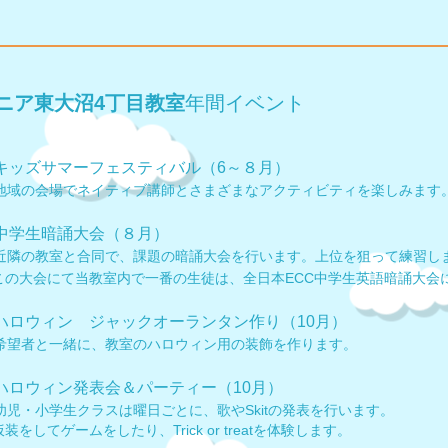
ニア東大沼4丁目教室
年間イベント
キッズサマーフェスティバル（6～８月）
地域の会場でネイティブ講師とさまざまなアクティビティを楽しみます
中学生暗誦大会（８月）
近隣の教室と合同で、課題の暗誦大会を行います。上位を狙って練習し
の大会にて当教室内で一番の生徒は、全日本ECC中学生英語暗誦大会
ハロウィン ジャックオーランタン作り（10月）
希望者と一緒に、教室のハロウィン用の装飾を作ります。
ハロウィン発表会＆パーティー（10月）
幼児・小学生クラスは曜日ごとに、歌やSkitの発表を行います。
をしてゲームをしたり、Trick or treatを体験します。