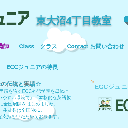
東大沼4丁目教室
＆講師
Class クラス
Contact お問い合わせ
ECC
ジュニアの特長
上の伝統と実績☆
ECCジュ
の実績を誇るECC外語学院を母体に、
いやすい環境で」「本格的な英語教
年に全国展開をはじめました。
生徒数は全国No.1。
な支持をいただいております。