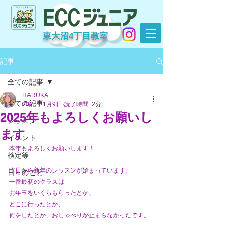
東大沼4丁目教室
記事
全ての記事
HARUKA
全ての記事
2025年1月9日
読了時間: 2分
2025年もよろしくお願いし
レッスン
ます
イベント
本年もよろしくお願いします！
検定等
昨日から新年のレッスンが始まっています。
日々のこと
一番最初のクラスは
お年玉をいくらもらったとか、
どこに行ったとか、
何をしたとか、おしゃべりが止まらなかったです。