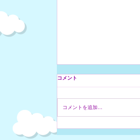
年度末、卒業生を送る
コメント
３月も後半に入り、全クラス年度
修了の時期に入ってきました。
毎年、慣れることがない卒業生と
コメントを追加…
の別れの時期です。 今年度は、
長く続けてきた数名の子たちが卒
業していきます。 その中でも、
小１～中３まで9年続けたHくん