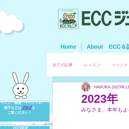
Home
About ECC
全ての記事
レッスン
イベント
HARUKA
2023年1
2023
レッスン、教室、イベントの
様子
などは
ブログ
を
みなさま、本年もよ
ご覧ください！
2025年度