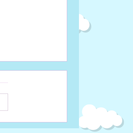
語力の危機を感じ
・・
るような暑さが続いています
 そして、オリンピックの熱
も続いています。 さて、今
『日本語があぶない！』と実
たことをお話します。 最近
6年生の継続生クラスでは日