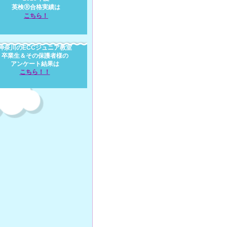
英検Ⓡ合格実績は
​こ
ち
ら
！
神奈川のECCジュニア教室
卒業生＆その保護者様の
アンケート結果は
​こちら！！