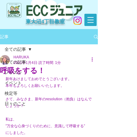
東大沼4丁目教室
記事
全ての記事
HARUKA
全ての記事
2021年1月4日
読了時間: 1分
呼吸をする！
レッスン
新年あけましておめでとうございます。
イベント
本年もよろしくお願いいたします。
検定等
さて、みなさま、新年のresolution（抱負）はなんで
日々のこと
しょうか？
私は、
”万全な心身づくりのために、意識して呼吸する”
にしました。