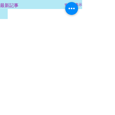
すべて表示
最新記事
日本語力の危機
る・・・
うだるような暑さ
コメント