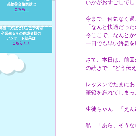
いかがおすごしでし
英検Ⓡ合格実績は
​こ
ち
ら
！
今まで、何気なく過
「なんと快適だった
神奈川のECCジュニア教室
卒業生＆その保護者様の
今ここで、なんとか
アンケート結果は
一日でも早い終息を
​こちら！！
さて、本日は、前回
の続きで　”どう伝
レッスンでたまにあ
筆箱を忘れてしまっ
生徒ちゃん　「えん
私　「あら、そうな