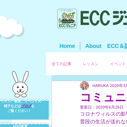
Home
About ECC
全ての記事
レッスン
イベント
HARUKA
2020年3
コミュニ
レッスン、教室、イベントの
様子
などは
ブログ
を
更新日：
2020年6月26日
ご覧ください！
コロナウィルスの影
普段の生活が送れな
2025年度